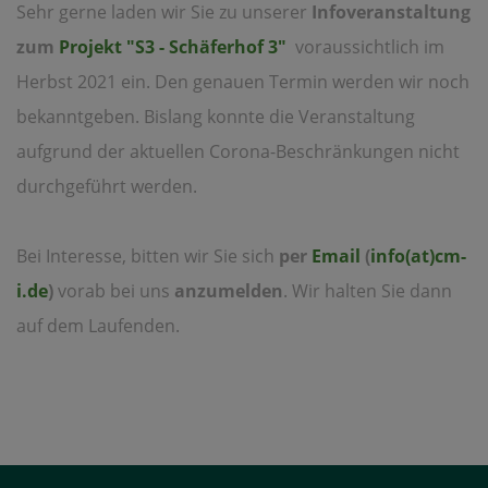
Sehr gerne laden wir Sie zu unserer
Infoveranstaltung
zum
Projekt "S3 - Schäferhof 3"
voraussichtlich im
Herbst 2021 ein. Den genauen Termin werden wir noch
bekanntgeben. Bislang konnte die Veranstaltung
aufgrund der aktuellen Corona-Beschränkungen nicht
durchgeführt werden.
Bei Interesse, bitten wir Sie sich
per
Email
(
info(at)cm-
i.de
)
vorab bei uns
anzumelden
. Wir halten Sie dann
auf dem Laufenden.